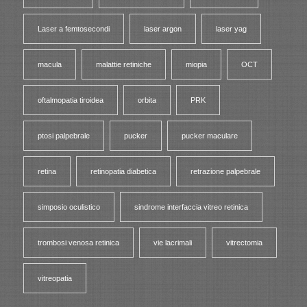
Laser a femtosecondi
laser argon
laser yag
macula
malattie retiniche
miopia
OCT
oftalmopatia tiroidea
orbita
PRK
ptosi palpebrale
pucker
pucker maculare
retina
retinopatia diabetica
retrazione palpebrale
simposio oculistico
sindrome interfaccia vitreo retinica
trombosi venosa retinica
vie lacrimali
vitrectomia
vitreopatia