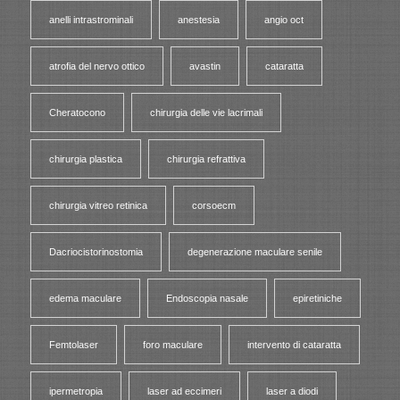
anelli intrastrominali
anestesia
angio oct
atrofia del nervo ottico
avastin
cataratta
Cheratocono
chirurgia delle vie lacrimali
chirurgia plastica
chirurgia refrattiva
chirurgia vitreo retinica
corsoecm
Dacriocistorinostomia
degenerazione maculare senile
edema maculare
Endoscopia nasale
epiretiniche
Femtolaser
foro maculare
intervento di cataratta
ipermetropia
laser ad eccimeri
laser a diodi