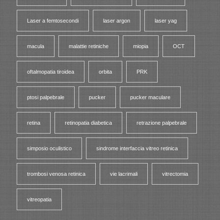
Laser a femtosecondi
laser argon
laser yag
macula
malattie retiniche
miopia
OCT
oftalmopatia tiroidea
orbita
PRK
ptosi palpebrale
pucker
pucker maculare
retina
retinopatia diabetica
retrazione palpebrale
simposio oculistico
sindrome interfaccia vitreo retinica
trombosi venosa retinica
vie lacrimali
vitrectomia
vitreopatia