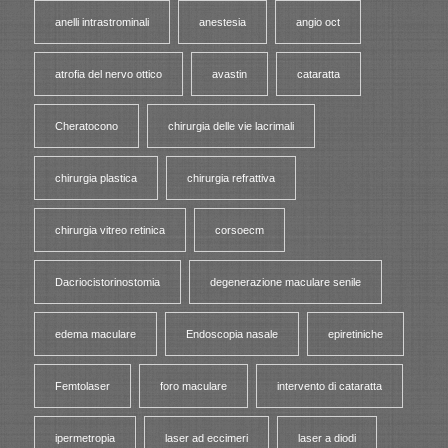
anelli intrastrominali
anestesia
angio oct
atrofia del nervo ottico
avastin
cataratta
Cheratocono
chirurgia delle vie lacrimali
chirurgia plastica
chirurgia refrattiva
chirurgia vitreo retinica
corsoecm
Dacriocistorinostomia
degenerazione maculare senile
edema maculare
Endoscopia nasale
epiretiniche
Femtolaser
foro maculare
intervento di cataratta
ipermetropia
laser ad eccimeri
laser a diodi