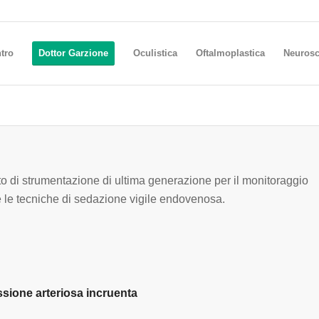
ntro
Dottor Garzione
Oculistica
Oftalmoplastica
Neurosc
o di strumentazione di ultima generazione per il monitoraggio
e e le tecniche di sedazione vigile endovenosa.
sione arteriosa incruenta