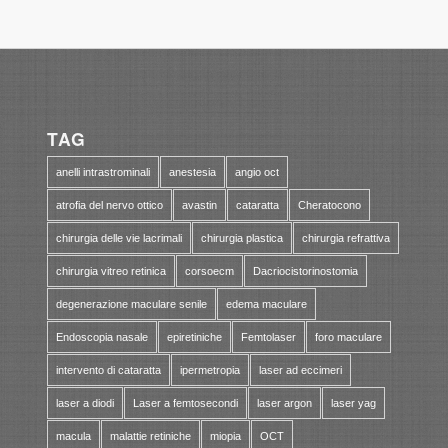
TAG
anelli intrastrominali
anestesia
angio oct
atrofia del nervo ottico
avastin
cataratta
Cheratocono
chirurgia delle vie lacrimali
chirurgia plastica
chirurgia refrattiva
chirurgia vitreo retinica
corsoecm
Dacriocistorinostomia
degenerazione maculare senile
edema maculare
Endoscopia nasale
epiretiniche
Femtolaser
foro maculare
intervento di cataratta
ipermetropia
laser ad eccimeri
laser a diodi
Laser a femtosecondi
laser argon
laser yag
macula
malattie retiniche
miopia
OCT