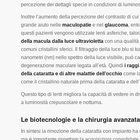
percezione dei dettagli specie in condizioni di luminosit
Inoltre l’aumento della percezione del contrasto di cui s
grande aiuto nelle
maculopatie
e nel
glaucoma
, ent
questi pazienti vengono utilizzate lenti asferiche, talo
della macula dalla luce ultravioletta
con una qualità v
comuni cristallini sferici. Il filtraggio della luce blu s
nanometri (nm) nello spettro della luce visibile, può c
degenerazione maculare legata all’età. Quindi
i raggi
della cataratta e di altre malattie dell’occhio
come la 
come il cristallino naturale prima della cataratta e dell
Questo tipo di lenti migliora la capacità di vedere in 
a luminosità crepuscolare e notturna.
Le biotecnologie e la chirurgia avanzata
In sintesi la rimozione della cataratta con impianto ha un
ma è importante rispettare la acquisizioni consolidate 