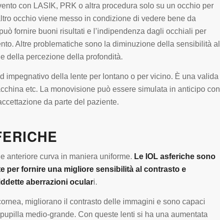
rvento con LASIK, PRK o altra procedura solo su un occhio per
’altro occhio viene messo in condizione di vedere bene da
 fornire buoni risultati e l’indipendenza dagli occhiali per
nto. Altre problematiche sono la diminuzione della sensibilità al
ne della percezione della profondità.
ed impegnativo della lente per lontano o per vicino. È una valida
 macchina etc. La monovisione può essere simulata in anticipo con
accettazione da parte del paziente.
FERICHE
icie anteriore curva in maniera uniforme.
Le IOL asferiche sono
e per fornire una migliore sensibilità al contrasto e
iddette aberrazioni ocular
i.
ornea, migliorano il contrasto delle immagini e sono capaci
 a pupilla medio-grande. Con queste lenti si ha una aumentata