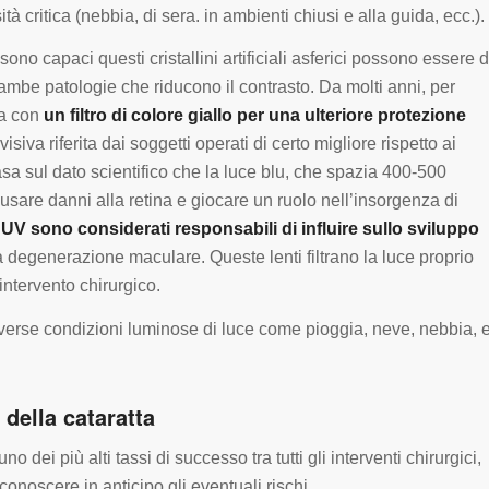
à critica (nebbia, di sera. in ambienti chiusi e alla guida, ecc.).
ono capaci questi cristallini artificiali asferici possono essere d
rambe patologie che riducono il contrasto. Da molti anni, per
ra con
un filtro di colore giallo per una ulteriore protezione
isiva riferita dai soggetti operati di certo migliore rispetto ai
i basa sul dato scientifico che la luce blu, che spazia 400-500
ausare danni alla retina e giocare un ruolo nell’insorgenza di
 UV sono considerati responsabili di influire sullo sviluppo
degenerazione maculare. Queste lenti filtrano la luce proprio
’intervento chirurgico.
diverse condizioni luminose di luce come pioggia, neve, nebbia, 
 della cataratta
o dei più alti tassi di successo tra tutti gli interventi chirurgici,
conoscere in anticipo gli eventuali rischi.