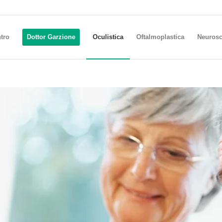
ntro
Dottor Garzione
Oculistica
Oftalmoplastica
Neurosc