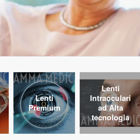
Lenti
Lenti
Intraoculari
Premium
ad Alta
tecnologia