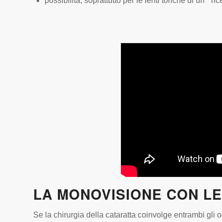
possibilità, soprattutto per le lenti toriche di un “ r
LA MONOVISIONE CON LE
Se la chirurgia della cataratta coinvolge entrambi gli o