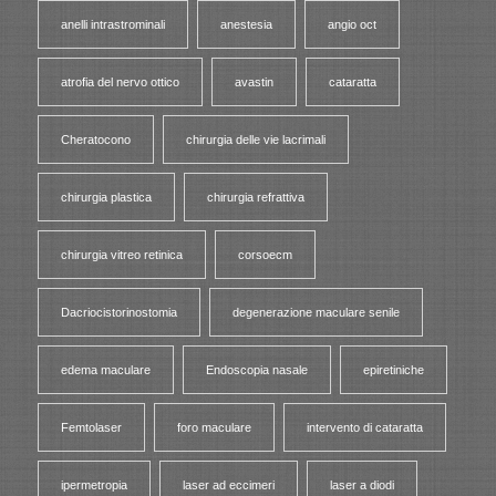
anelli intrastrominali
anestesia
angio oct
atrofia del nervo ottico
avastin
cataratta
Cheratocono
chirurgia delle vie lacrimali
chirurgia plastica
chirurgia refrattiva
chirurgia vitreo retinica
corsoecm
Dacriocistorinostomia
degenerazione maculare senile
edema maculare
Endoscopia nasale
epiretiniche
Femtolaser
foro maculare
intervento di cataratta
ipermetropia
laser ad eccimeri
laser a diodi