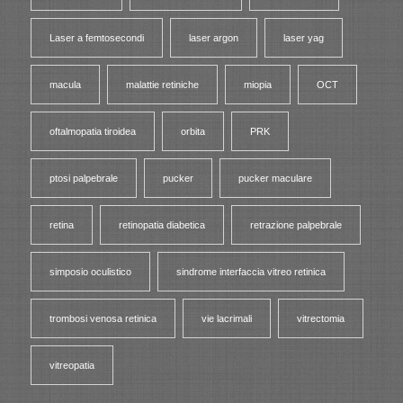
Laser a femtosecondi
laser argon
laser yag
macula
malattie retiniche
miopia
OCT
oftalmopatia tiroidea
orbita
PRK
ptosi palpebrale
pucker
pucker maculare
retina
retinopatia diabetica
retrazione palpebrale
simposio oculistico
sindrome interfaccia vitreo retinica
trombosi venosa retinica
vie lacrimali
vitrectomia
vitreopatia