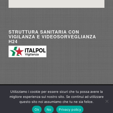
STRUTTURA SANITARIA CON
VIGILANZA E VIDEOSORVEGLIANZA
H24
Utilizziamo i cookie per essere sicuri che tu possa avere la
© Copyright - Gamma Medica S.r.l. |
federicogarzione@gmail.com
| P.IVA/C.F.
migliore esperienza sul nostro sito. Se continui ad utilizzare
07409481004 | Web Project Manager
Marco Perticarà
questo sito noi assumiamo che tu ne sia felice.
Ok
No
Privacy policy
Home
Privacy Policy
Cookie Policy
Sede di Roma
Sede di Salerno