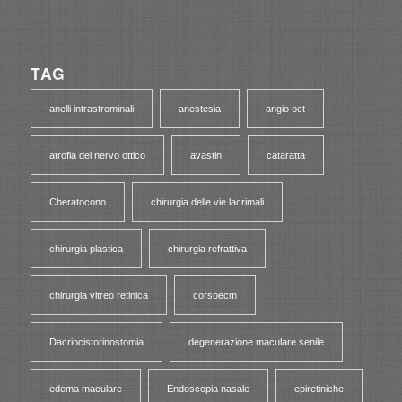
TAG
anelli intrastrominali
anestesia
angio oct
atrofia del nervo ottico
avastin
cataratta
Cheratocono
chirurgia delle vie lacrimali
chirurgia plastica
chirurgia refrattiva
chirurgia vitreo retinica
corsoecm
Dacriocistorinostomia
degenerazione maculare senile
edema maculare
Endoscopia nasale
epiretiniche