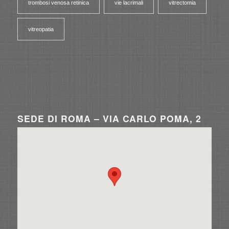
trombosi venosa retinica
vie lacrimali
vitrectomia
vitreopatia
SEDE DI ROMA – VIA CARLO POMA, 2