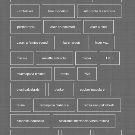
Femtolaser
foro maculare
intervento di cataratta
ipermetropia
laser ad eccimeri
laser a diodi
Laser a femtosecondi
laser argon
laser yag
macula
malattie retiniche
miopia
OCT
oftalmopatia tiroidea
orbita
PRK
ptosi palpebrale
pucker
pucker maculare
retina
retinopatia diabetica
retrazione palpebrale
simposio oculistico
sindrome interfaccia vitreo retinica