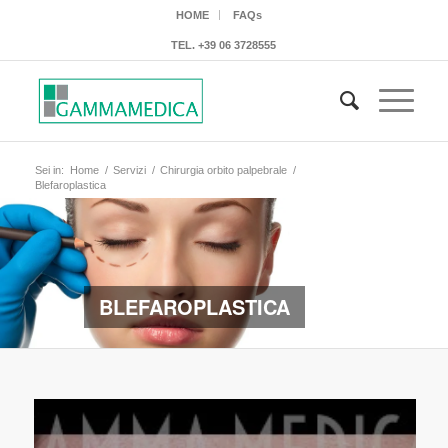
HOME
FAQs
TEL.
+39 06 3728555
Sei in:
Home
/
Servizi
/
Chirurgia orbito palpebrale
/
Blefaroplastica
BLEFAROPLASTICA