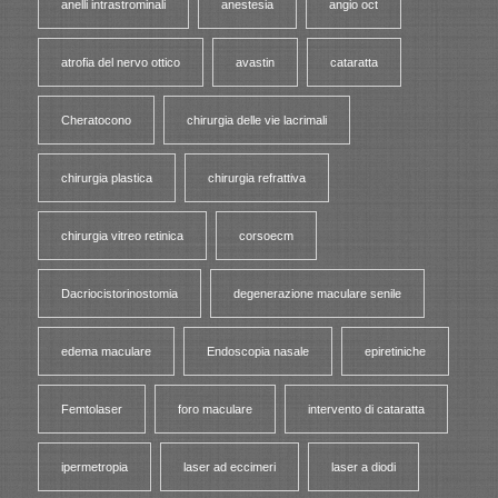
anelli intrastrominali
anestesia
angio oct
atrofia del nervo ottico
avastin
cataratta
Cheratocono
chirurgia delle vie lacrimali
chirurgia plastica
chirurgia refrattiva
chirurgia vitreo retinica
corsoecm
Dacriocistorinostomia
degenerazione maculare senile
edema maculare
Endoscopia nasale
epiretiniche
Femtolaser
foro maculare
intervento di cataratta
ipermetropia
laser ad eccimeri
laser a diodi