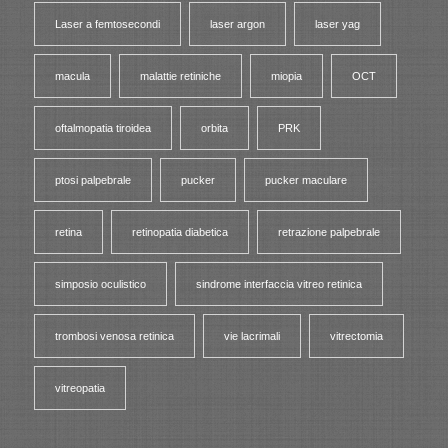
Laser a femtosecondi
laser argon
laser yag
macula
malattie retiniche
miopia
OCT
oftalmopatia tiroidea
orbita
PRK
ptosi palpebrale
pucker
pucker maculare
retina
retinopatia diabetica
retrazione palpebrale
simposio oculistico
sindrome interfaccia vitreo retinica
trombosi venosa retinica
vie lacrimali
vitrectomia
vitreopatia