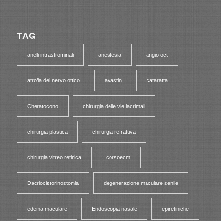
TAG
anelli intrastrominali
anestesia
angio oct
atrofia del nervo ottico
avastin
cataratta
Cheratocono
chirurgia delle vie lacrimali
chirurgia plastica
chirurgia refrattiva
chirurgia vitreo retinica
corsoecm
Dacriocistorinostomia
degenerazione maculare senile
edema maculare
Endoscopia nasale
epiretiniche