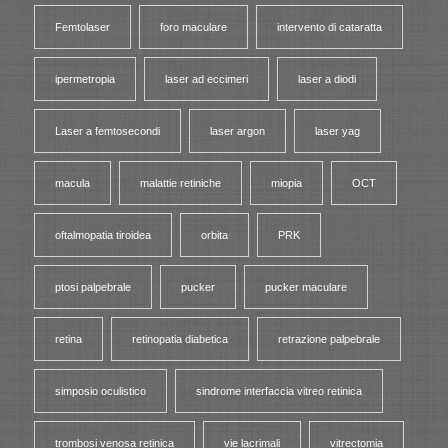
Femtolaser
foro maculare
intervento di cataratta
ipermetropia
laser ad eccimeri
laser a diodi
Laser a femtosecondi
laser argon
laser yag
macula
malattie retiniche
miopia
OCT
oftalmopatia tiroidea
orbita
PRK
ptosi palpebrale
pucker
pucker maculare
retina
retinopatia diabetica
retrazione palpebrale
simposio oculistico
sindrome interfaccia vitreo retinica
trombosi venosa retinica
vie lacrimali
vitrectomia