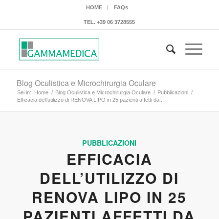
HOME
FAQs
TEL.
+39 06 3728555
Blog Oculistica e Microchirurgia Oculare
Sei in:
Home
/
Blog Oculistica e Microchirurgia Oculare
/
Pubblicazioni
/
Efficacia dell’utilizzo di RENOVA LIPO in 25 pazienti affetti da...
PUBBLICAZIONI
EFFICACIA
DELL’UTILIZZO DI
RENOVA LIPO IN 25
PAZIENTI AFFETTI DA