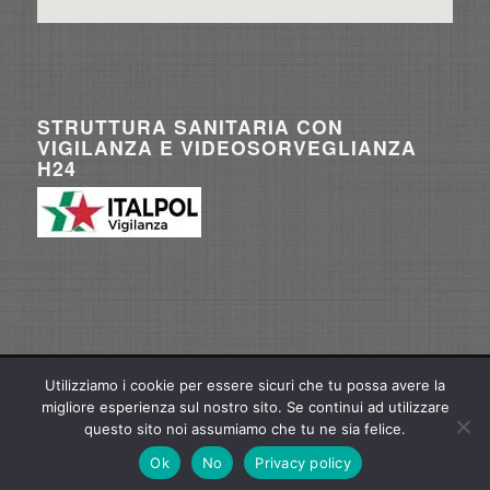
STRUTTURA SANITARIA CON
VIGILANZA E VIDEOSORVEGLIANZA
H24
Utilizziamo i cookie per essere sicuri che tu possa avere la
© Copyright - Gamma Medica S.r.l. |
federicogarzione@gmail.com
| P.IVA/C.F.
migliore esperienza sul nostro sito. Se continui ad utilizzare
07409481004 | Web Project Manager
Marco Perticarà
questo sito noi assumiamo che tu ne sia felice.
Ok
No
Privacy policy
Home
Privacy Policy
Cookie Policy
Sede di Roma
Sede di Salerno