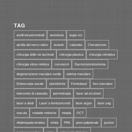
TAG
anelli intrastrominali
anestesia
angio oct
atrofia del nervo ottico
avastin
cataratta
Cheratocono
chirurgia delle vie lacrimali
chirurgia plastica
chirurgia refrattiva
chirurgia vitreo retinica
corsoecm
Dacriocistorinostomia
degenerazione maculare senile
edema maculare
Endoscopia nasale
epiretiniche
Femtolaser
foro maculare
intervento di cataratta
ipermetropia
laser ad eccimeri
laser a diodi
Laser a femtosecondi
laser argon
laser yag
macula
malattie retiniche
miopia
OCT
oftalmopatia tiroidea
orbita
PRK
ptosi palpebrale
pucker