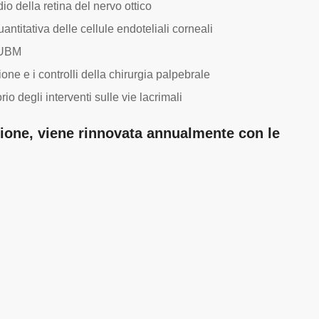
o della retina del nervo ottico
antitativa delle cellule endoteliali corneali
 UBM
one e i controlli della chirurgia palpebrale
io degli interventi sulle vie lacrimali
azione, viene rinnovata annualmente con le