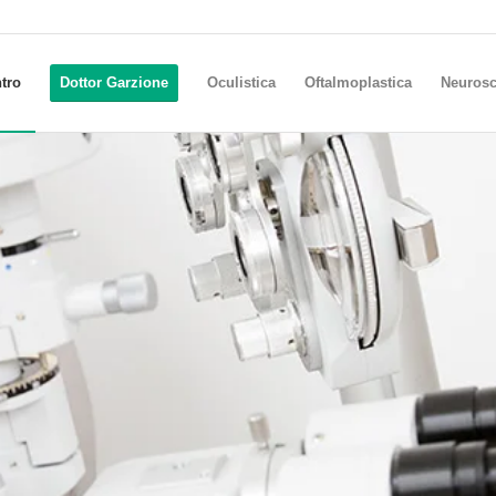
ntro
Dottor Garzione
Oculistica
Oftalmoplastica
Neurosc