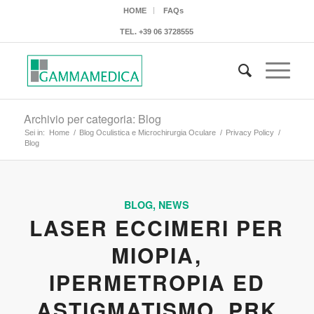
HOME
FAQs
TEL.
+39 06 3728555
Archivio per categoria: Blog
Sei in:
Home
/
Blog Oculistica e Microchirurgia Oculare
/
Privacy Policy
/
Blog
BLOG
,
NEWS
LASER ECCIMERI PER
MIOPIA,
IPERMETROPIA ED
ASTIGMATISMO. PRK