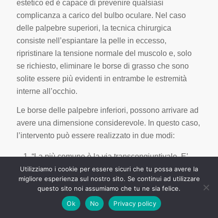
estetico ed è capace di prevenire qualsiasi
complicanza a carico del bulbo oculare. Nel caso
delle palpebre superiori, la tecnica chirurgica
consiste nell’espiantare la pelle in eccesso,
ripristinare la tensione normale del muscolo e, solo
se richiesto, eliminare le borse di grasso che sono
solite essere più evidenti in entrambe le estremità
interne all’occhio.
Le borse delle palpebre inferiori, possono arrivare ad
avere una dimensione considerevole. In questo caso,
l’intervento può essere realizzato in due modi:
“La più comune è la via transcongiuntivale. E’
consigliata per l’80% dei pazienti e richiede solo
Utilizziamo i cookie per essere sicuri che tu possa avere la
migliore esperienza sul nostro sito. Se continui ad utilizzare
il day hospital”, spiega il Dr.Garzione. Consiste
questo sito noi assumiamo che tu ne sia felice.
nell’effettuare una piccola incisione all’interno
Ok
No
Privacy policy
della palpebra ed estrarre il grasso attraverso la