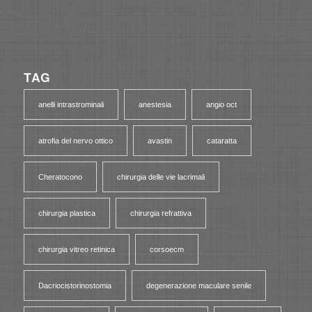
TAG
anelli intrastrominali
anestesia
angio oct
atrofia del nervo ottico
avastin
cataratta
Cheratocono
chirurgia delle vie lacrimali
chirurgia plastica
chirurgia refrattiva
chirurgia vitreo retinica
corsoecm
Dacriocistorinostomia
degenerazione maculare senile