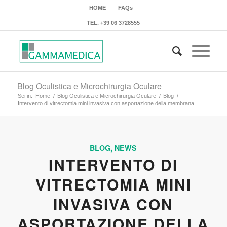
HOME
FAQs
TEL.
+39 06 3728555
Blog Oculistica e Microchirurgia Oculare
Sei in:
Home
/
Blog Oculistica e Microchirurgia Oculare
/
Blog
/
Intervento di vitrectomia mini invasiva con asportazione della membrana...
BLOG
,
NEWS
INTERVENTO DI
VITRECTOMIA MINI
INVASIVA CON
ASPORTAZIONE DELLA