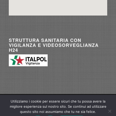
STRUTTURA SANITARIA CON
VIGILANZA E VIDEOSORVEGLIANZA
H24
Utilizziamo i cookie per essere sicuri che tu possa avere la
© Copyright - Gamma Medica S.r.l. |
federicogarzione@gmail.com
| P.IVA/C.F.
migliore esperienza sul nostro sito. Se continui ad utilizzare
07409481004 | Web Project Manager
Marco Perticarà
questo sito noi assumiamo che tu ne sia felice.