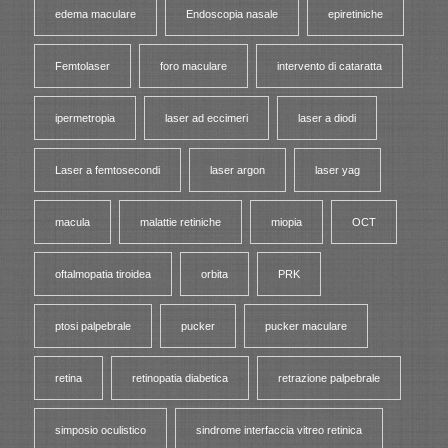
edema maculare
Endoscopia nasale
epiretiniche
Femtolaser
foro maculare
intervento di cataratta
ipermetropia
laser ad eccimeri
laser a diodi
Laser a femtosecondi
laser argon
laser yag
macula
malattie retiniche
miopia
OCT
oftalmopatia tiroidea
orbita
PRK
ptosi palpebrale
pucker
pucker maculare
retina
retinopatia diabetica
retrazione palpebrale
simposio oculistico
sindrome interfaccia vitreo retinica